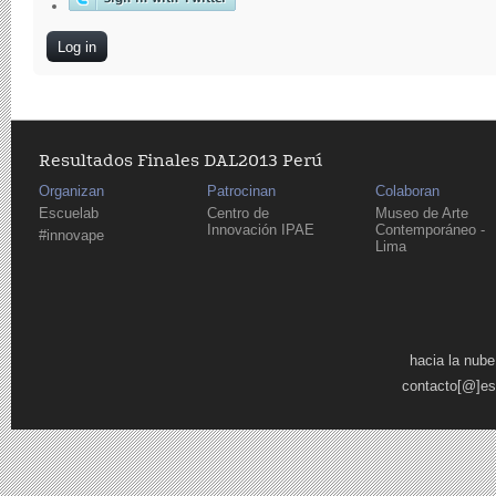
Resultados Finales DAL2013 Perú
Organizan
Patrocinan
Colaboran
Escuelab
Centro de
Museo de Arte
Innovación IPAE
Contemporáneo -
#innovape
Lima
Pages
hacia la nube
contacto[@]es