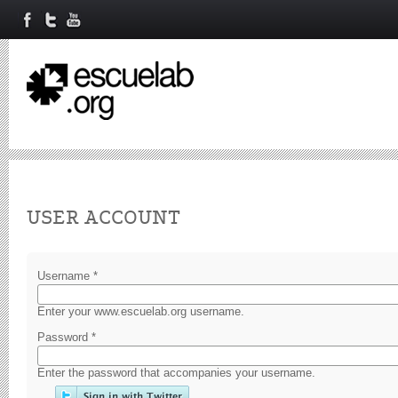
Primary tabs
USER ACCOUNT
Username
*
Enter your www.escuelab.org username.
Password
*
Enter the password that accompanies your username.