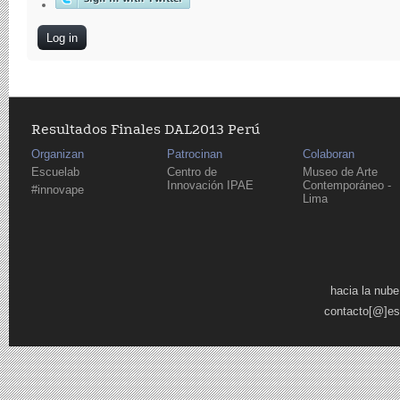
Resultados Finales DAL2013 Perú
Organizan
Patrocinan
Colaboran
Escuelab
Centro de
Museo de Arte
Innovación IPAE
Contemporáneo -
#innovape
Lima
Pages
hacia la nube
contacto[@]es