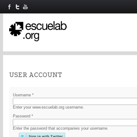
Primary tabs
USER ACCOUNT
Username
*
Enter your www.escuelab.org username.
Password
*
Enter the password that accompanies your username.