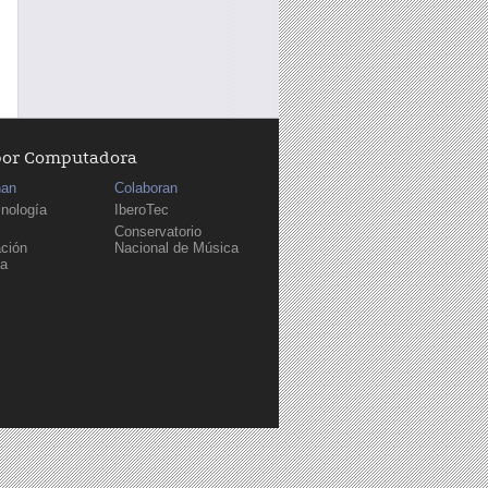
por Computadora
nan
Colaboran
cnología
IberoTec
Conservatorio
ción
Nacional de Música
sa