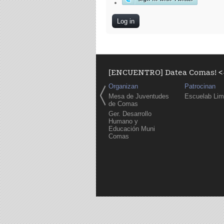
[ENCUENTRO] Datea Comas! <-
Organizan
Patrocinan
Mesa de Juventudes
Escuelab Li
de Comas
Ger. Desarrollo
Humano y
Educación Muni
Comas
Pages