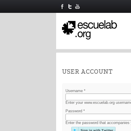
Primary tabs
USER ACCOUNT
Username
*
Enter your www.escuelab.org usernam
Password
*
Enter the password that accompanies