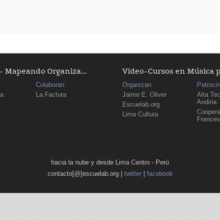
 Mapeando Organiza...
Video-Cursos en Música 
Colaboran
Organizan
Patroci
ma
La Factura
Jaime E. Oliver
Alta Te
Andina
Escuelab.org
Coopera
Lima Cultura
France
hacia la nube y desde Lima Centro - Perú
contacto[@]escuelab.org |
twitter
|
facebook