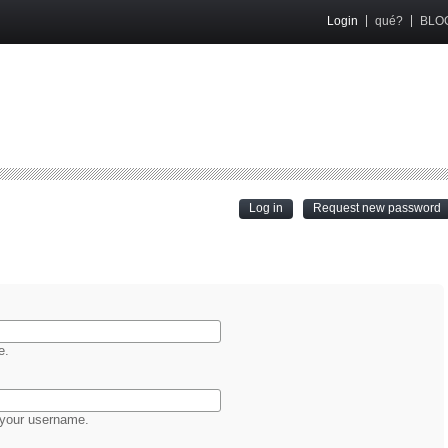
Login
qué?
BLO
(active tab)
Log in
Request new password
e.
 your username.