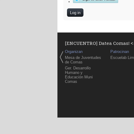
[ENCUENTRO] Datea Comas! <-
Organizan
Patrocinan
Mesa de Juventudes
Escuelab Li
de Comas
Ger. Desarrollo
Humano y
Educación Muni
Comas
Pages