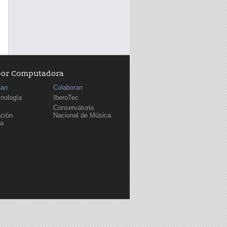
por Computadora
nan
Colaboran
cnología
IberoTec
Conservatorio
ción
Nacional de Música
sa