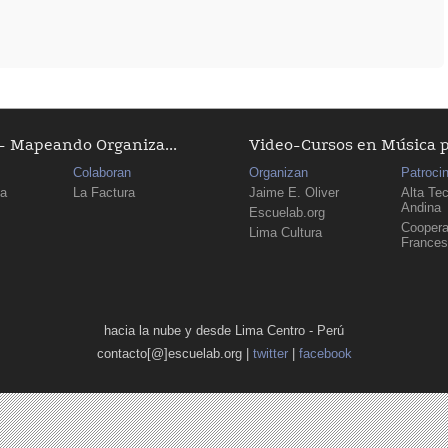
 Mapeando Organiza...
Video-Cursos en Música 
Colaboran
Organizan
Patroci
ma
La Factura
Jaime E. Oliver
Alta Te
Andina
Escuelab.org
Coopera
Lima Cultura
France
hacia la nube y desde Lima Centro - Perú
contacto[@]escuelab.org |
twitter
|
facebook