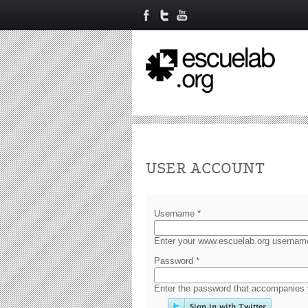
Primary tabs
USER ACCOUNT
Username
*
Enter your www.escuelab.org usernam
Password
*
Enter the password that accompanies