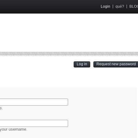
Login
qué?
BLO
(active tab)
Log in
Request new password
e.
 your username.