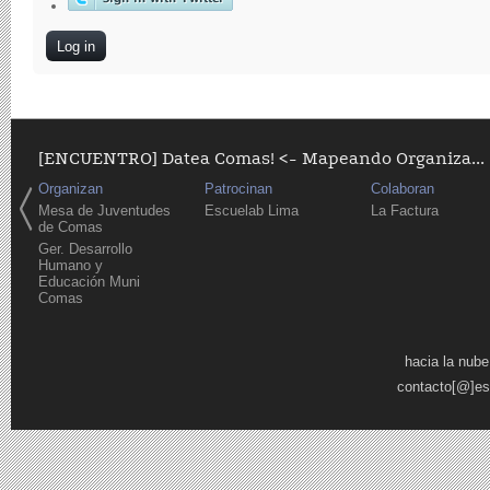
[ENCUENTRO] Datea Comas! <- Mapeando Organiza...
Organizan
Patrocinan
Colaboran
Mesa de Juventudes
Escuelab Lima
La Factura
de Comas
Ger. Desarrollo
Humano y
Educación Muni
Comas
Pages
hacia la nube
contacto[@]es