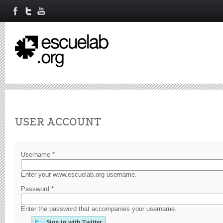
Primary tabs
USER ACCOUNT
Username
*
Enter your www.escuelab.org username.
Password
*
Enter the password that accompanies your username.