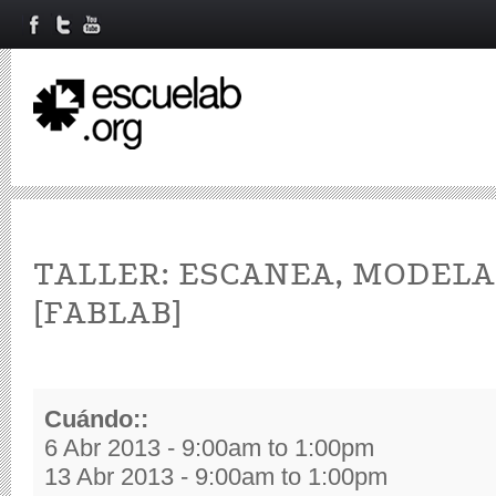
TALLER: ESCANEA, MODELA
[FABLAB]
Cuándo::
6 Abr 2013 -
9:00am
to
1:00pm
13 Abr 2013 -
9:00am
to
1:00pm