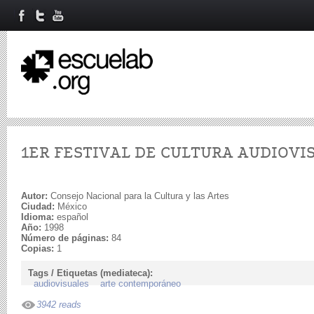
1ER FESTIVAL DE CULTURA AUDIOVI
Autor:
Consejo Nacional para la Cultura y las Artes
Ciudad:
México
Idioma:
español
Año:
1998
Número de páginas:
84
Copias:
1
Tags / Etiquetas (mediateca):
audiovisuales
arte contemporáneo
3942 reads