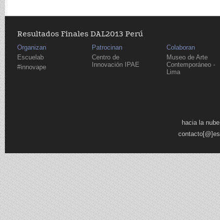
Resultados Finales DAL2013 Perú
Organizan
Patrocinan
Colaboran
Escuelab
Centro de
Museo de Arte
Innovación IPAE
Contemporáneo -
#innovape
Lima
Páginas
hacia la nube
contacto[@]es