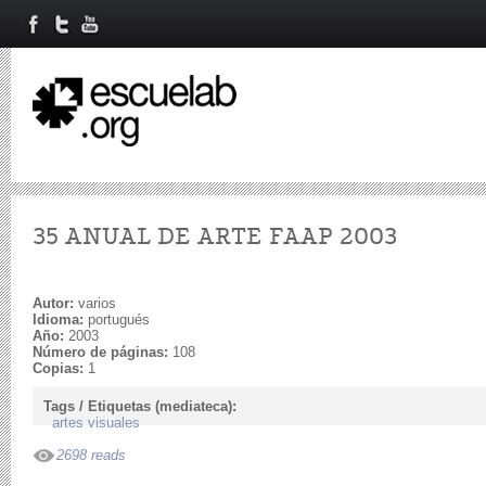
35 ANUAL DE ARTE FAAP 2003
Autor:
varios
Idioma:
portugués
Año:
2003
Número de páginas:
108
Copias:
1
Tags / Etiquetas (mediateca):
artes visuales
2698 reads