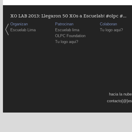
XO LAB 2013: Llegaron 50 XOs a Escuelab! #olpc #...
Organizan
Patrocinan
Colaboran
Escuelab Lima
Escuelab lima
Tu logo aqui?
OLPC Foundation
Tu logo aqui?
Páginas
hacia la nube
contacto[@]es