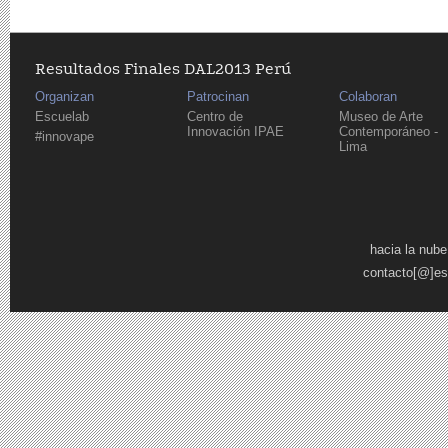
Resultados Finales DAL2013 Perú
Organizan
Patrocinan
Colaboran
Escuelab
Centro de
Museo de Arte
Innovación IPAE
Contemporáneo -
#innovape
Lima
Páginas
hacia la nube
contacto[@]es