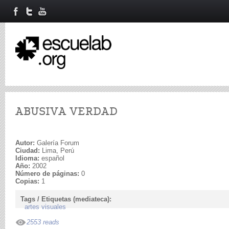
ABUSIVA VERDAD
Autor:
Galería Forum
Ciudad:
Lima, Perú
Idioma:
español
Año:
2002
Número de páginas:
0
Copias:
1
Tags / Etiquetas (mediateca):
artes visuales
2553 reads