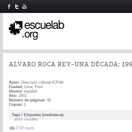
ALVARO ROCA REY-UNA DÉCADA: 199
Autor:
Dirección cultural-ICPNA
Ciudad:
Lima, Perú
Idioma:
español
Año:
2002
Número de páginas:
46
Copias:
1
Tags / Etiquetas (mediateca):
artes visuales
2738 reads