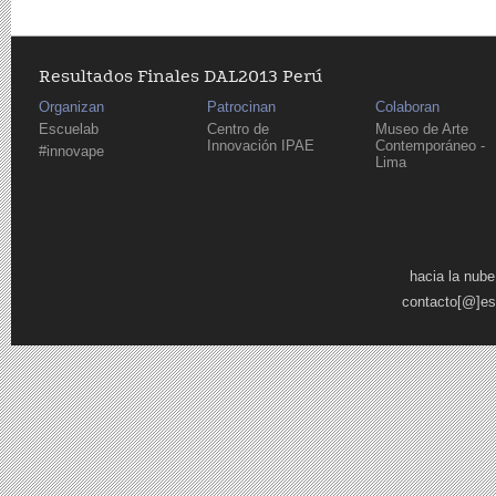
Resultados Finales DAL2013 Perú
Organizan
Patrocinan
Colaboran
Escuelab
Centro de
Museo de Arte
Innovación IPAE
Contemporáneo -
#innovape
Lima
Páginas
hacia la nube
contacto[@]es