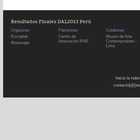
Resultados Finales DAL2013 Perú
Organizan
Patrocinan
Colaboran
Escuelab
Centro de
Museo de Arte
Innovación IPAE
Contemporáneo -
#innovape
Lima
Páginas
hacia la nube
contacto[@]es