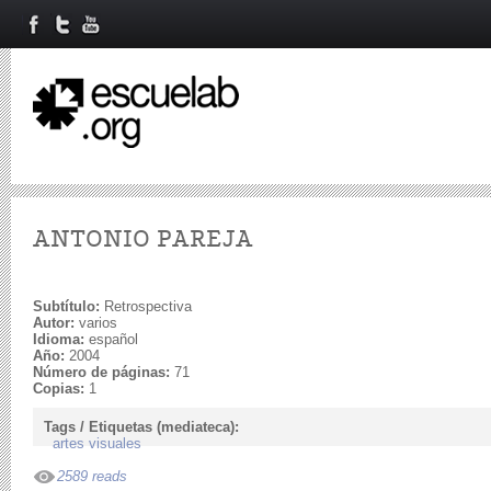
ANTONIO PAREJA
Subtítulo:
Retrospectiva
Autor:
varios
Idioma:
español
Año:
2004
Número de páginas:
71
Copias:
1
Tags / Etiquetas (mediateca):
artes visuales
2589 reads