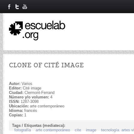
CLONE OF CITÉ IMAGE
Autor:
Varios
Editor:
Cité image
Ciudad:
Clermont-Ferrand
Número y/o volumen:
4
ISSN:
1287-3098
Ubicación:
arte contemporáneo
Idioma:
francés
Copias:
1
Tags / Etiquetas (mediateca):
fotografía
arte contemporáneo
cite
image
tecnología. artes v