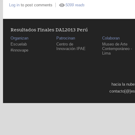
Log in
to post comments
5099 reads
Resultados Finales DAL2013 Perú
Organizan
Patrocinan
Colaboran
Escuelab
Centro de
Museo de Arte
Innovación IPAE
Contemporáneo -
#innovape
Lima
Páginas
hacia la nube
contacto[@]es