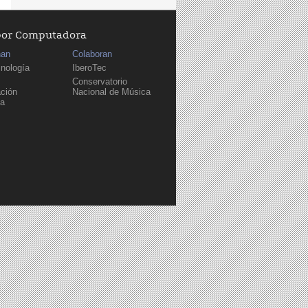
por Computadora
nan
Colaboran
cnología
IberoTec
Conservatorio
ción
Nacional de Música
sa