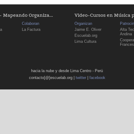
 Mapeando Organiza...
Video-Cursos en Música 
Colaboran
Organizan
Patroci
ma
La Factura
Jaime E. Oliver
Alta Te
Andina
Escuelab.org
Coopera
Lima Cultura
France
hacia la nube y desde Lima Centro - Perú
contacto[@]escuelab.org |
twitter
|
facebook