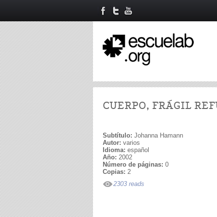
CUERPO, FRÁGIL REF
Subtítulo:
Johanna Hamann
Autor:
varios
Idioma:
español
Año:
2002
Número de páginas:
0
Copias:
2
2303 reads