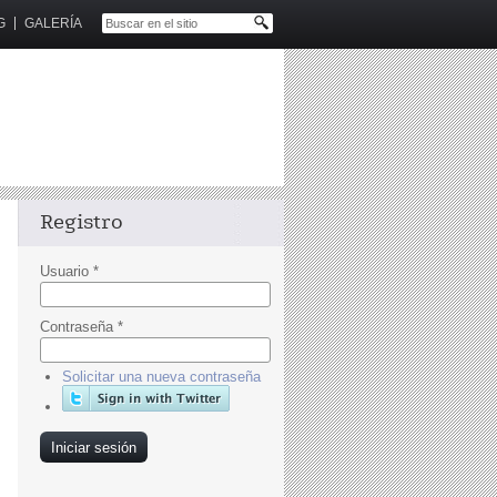
G
GALERÍA
Registro
Usuario
*
Contraseña
*
Solicitar una nueva contraseña