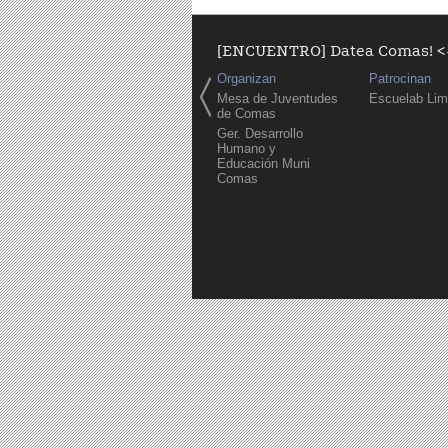
[ENCUENTRO] Datea Comas! <-
Organizan
Patrocinan
Mesa de Juventudes
Escuelab Li
de Comas
Ger. Desarrollo
Humano y
Educación Muni
Comas
Páginas