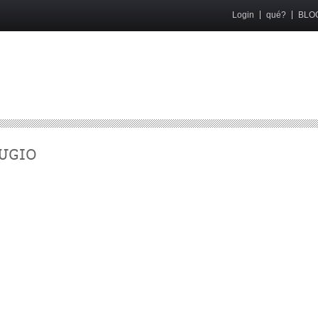
Login
qué?
BLO
UGIO