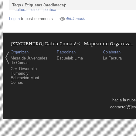
Tags / Etiquetas (mediateca):
cultura
cine
política
Log in
to post comments
4504 reads
[ENCUENTRO] Datea Comas! <- Mapeando Organiza...
Organizan
Patrocinan
Colaboran
Mesa de Juventudes
Escuelab Lima
La Factura
de Comas
Ger. Desarrollo
Humano y
Educación Muni
Comas
Páginas
hacia la nube
contacto[@]es