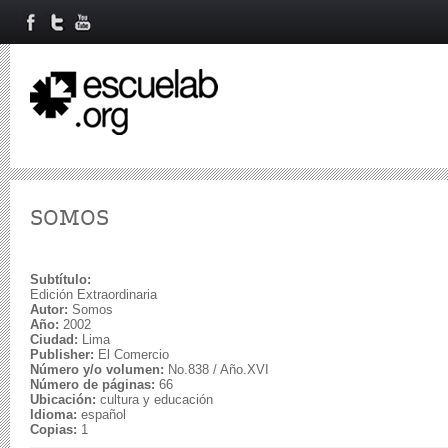
SOMOS
Subtítulo:
Edición Extraordinaria
Autor:
Somos
Año:
2002
Ciudad:
Lima
Publisher:
El Comercio
Número y/o volumen:
No.838 / Año.XVI
Número de páginas:
66
Ubicación:
cultura y educación
Idioma:
español
Copias:
1