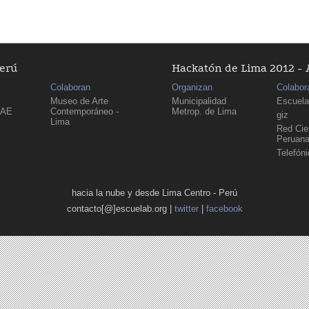
Perú
Hackatón de Lima 2012 - 
Colaboran
Organizan
Colabor
Museo de Arte
Municipalidad
Escuela
PAE
Contemporáneo -
Metrop. de Lima
giz
Lima
Red Cien
Peruan
Telefón
hacia la nube y desde Lima Centro - Perú
contacto[@]escuelab.org |
twitter
|
facebook