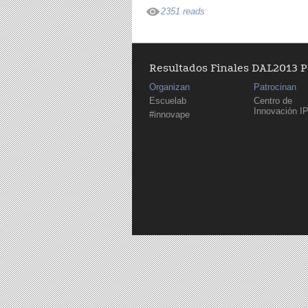
2351 reads
Resultados Finales DAL2013 
Organizan
Patrocinan
Escuelab
Centro de
Innovación I
#innovape
Páginas