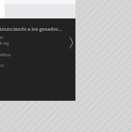
Anunciando a los ganador...
an
b.org
tífica
a
ica