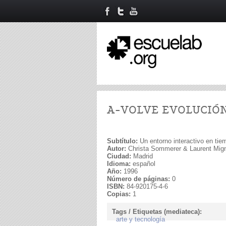
A-VOLVE EVOLUCIÓN
Subtítulo:
Un entorno interactivo en tie
Autor:
Christa Sommerer & Laurent Mig
Ciudad:
Madrid
Idioma:
español
Año:
1996
Número de páginas:
0
ISBN:
84-920175-4-6
Copias:
1
Tags / Etiquetas (mediateca):
arte y tecnología