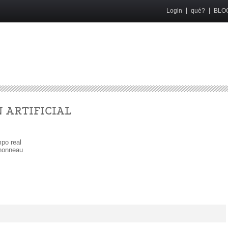
Login
qué?
BLO
 ARTIFICIAL
mpo real
nonneau