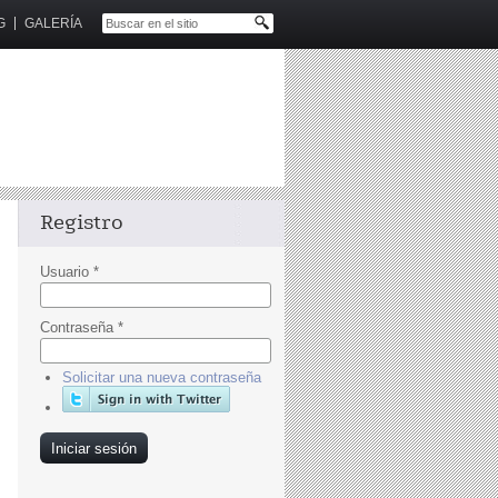
G
GALERÍA
Registro
Usuario
*
Contraseña
*
Solicitar una nueva contraseña