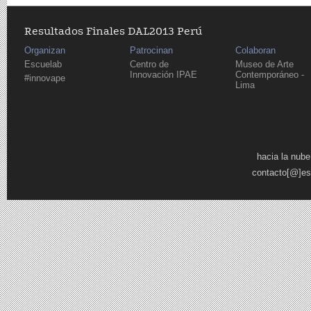
Resultados Finales DAL2013 Perú
Organizan
Patrocinan
Colaboran
Escuelab
Centro de
Museo de Arte
Innovación IPAE
Contemporáneo -
#innovape
Lima
Páginas
hacia la nube
contacto[@]es