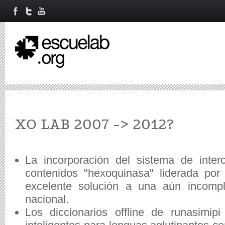
XO LAB 2007 -> 2012?
La incorporación del sistema de inter
contenidos "hexoquinasa" liderada po
excelente solución a una aún incompl
nacional.
Los diccionarios offline de runasimip