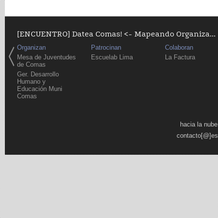
[ENCUENTRO] Datea Comas! <- Mapeando Organiza...
Organizan
Patrocinan
Colaboran
Mesa de Juventudes
Escuelab Lima
La Factura
de Comas
Ger. Desarrollo
Humano y
Educación Muni
Comas
Páginas
hacia la nube
contacto[@]es