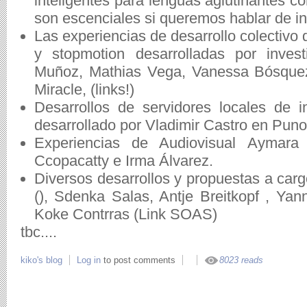
inteligentes para lenguas aglutinantes 
son escenciales si queremos hablar de incl
Las experiencias de desarrollo colectivo d
y stopmotion desarrolladas por inves
Muñoz, Mathias Vega, Vanessa Bósquez
Miracle, (links!)
Desarrollos de servidores locales de 
desarrollado por Vladimir Castro en Pun
Experiencias de Audiovisual Aymara
Ccopacatty e Irma Álvarez.
Diversos desarrollos y propuestas a car
(), Sdenka Salas, Antje Breitkopf , Yann
Koke Contrras (Link SOAS)
tbc....
kiko's blog
Log in
to post comments
8023 reads