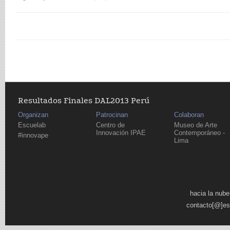
Resultados Finales DAL2013 Perú
Organizan
Patrocinan
Colaboran
Escuelab
Centro de
Museo de Arte
Innovación IPAE
Contemporáneo -
#innovape
Lima
Páginas
hacia la nube
contacto[@]es