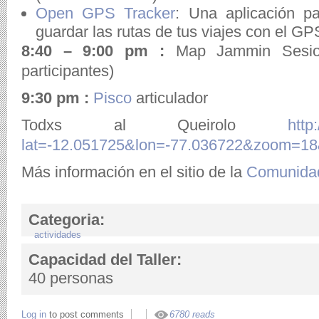
Open GPS Tracker
: Una aplicación p
guardar las rutas de tus viajes con el GPS
8:40 – 9:00 pm :
Map Jammin Sesion
participantes)
9:30 pm :
Pisco
articulador
Todxs al Queirolo
http
lat=-12.051725&lon=-77.036722&zoom=18&
Más información en el sitio de la
Comunida
Categoria:
actividades
Capacidad del Taller:
40 personas
Log in
to post comments
6780 reads