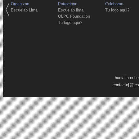
Organizan
Patrocinan
Colaboran
Escuelab Lima
Escuelab lima
Tu logo aqui?
OLPC Foundation
Tu logo aqui?
Páginas
hacia la nube
contacto[@]es