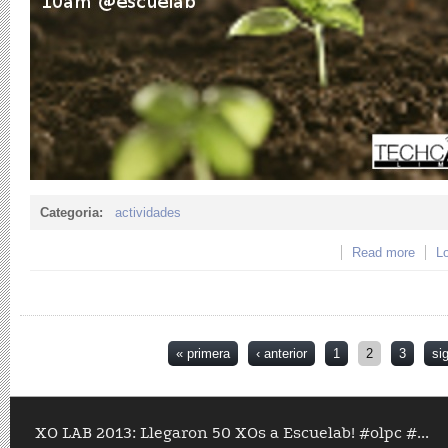
Categoria:
actividades
Read more
about
Lo
plan
@esc
Páginas
« primera
‹ anterior
1
2
3
si
XO LAB 2013: Llegaron 50 XOs a Escuelab! #olpc #...