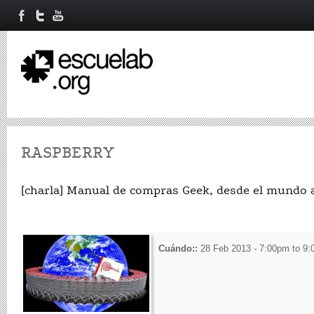
RASPBERRY
[charla] Manual de compras Geek, desde el mundo a 
Cuándo::
28 Feb 2013 -
7:00pm
to
9: