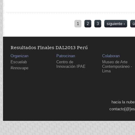
Páginas
1
2
3
siguiente ›
ú
Resultados Finales DAL2013 Perú
Organizan
Patrocinan
Colaboran
Escuelab
Centro de
Museo de Arte
Innovación IPAE
Contemporáneo -
#innovape
Lima
Páginas
hacia la nube
contacto[@]es