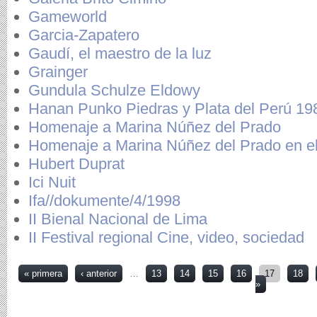
Gameworld
Garcia-Zapatero
Gaudí, el maestro de la luz
Grainger
Gundula Schulze Eldowy
Hanan Punko Piedras y Plata del Perú 19
Homenaje a Marina Núñez del Prado
Homenaje a Marina Núñez del Prado en el
Hubert Duprat
Ici Nuit
Ifa//dokumente/4/1998
II Bienal Nacional de Lima
II Festival regional Cine, video, sociedad
Páginas
« primera
‹ anterior
…
13
14
15
16
17
18
»