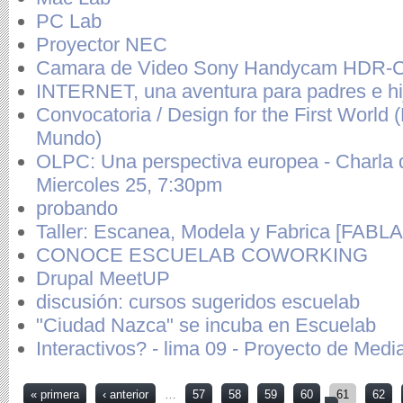
PC Lab
Proyector NEC
Camara de Video Sony Handycam HDR-
INTERNET, una aventura para padres e hi
Convocatoria / Design for the First World 
Mundo)
OLPC: Una perspectiva europea - Charla d
Miercoles 25, 7:30pm
probando
Taller: Escanea, Modela y Fabrica [FABL
CONOCE ESCUELAB COWORKING
Drupal MeetUP
discusión: cursos sugeridos escuelab
"Ciudad Nazca" se incuba en Escuelab
Interactivos? - lima 09 - Proyecto de Medi
Páginas
« primera
‹ anterior
…
57
58
59
60
61
62