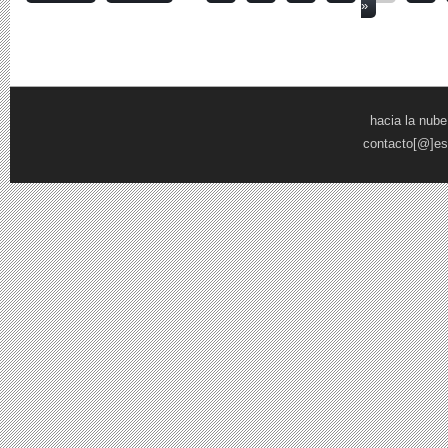
»
hacia la nube
contacto[@]es