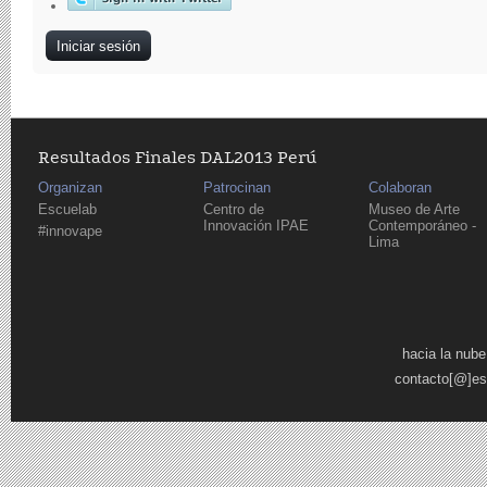
Resultados Finales DAL2013 Perú
Organizan
Patrocinan
Colaboran
Escuelab
Centro de
Museo de Arte
Innovación IPAE
Contemporáneo -
#innovape
Lima
Páginas
hacia la nube
contacto[@]es