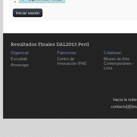
Resultados Finales DAL2013 Perú
Organizan
Patrocinan
Colaboran
Escuelab
Centro de
Museo de Arte
Innovación IPAE
Contemporáneo -
#innovape
Lima
Páginas
hacia la nube
contacto[@]es