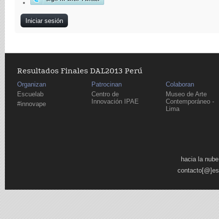
Resultados Finales DAL2013 Perú
Organizan
Patrocinan
Colaboran
Escuelab
Centro de
Museo de Arte
Innovación IPAE
Contemporáneo -
#innovape
Lima
Páginas
hacia la nube
contacto[@]es