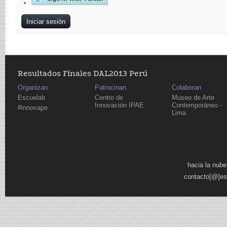
Resultados Finales DAL2013 Perú
Organizan
Patrocinan
Colaboran
Escuelab
Centro de
Museo de Arte
Innovación IPAE
Contemporáneo -
#innovape
Lima
Páginas
hacia la nube
contacto[@]es