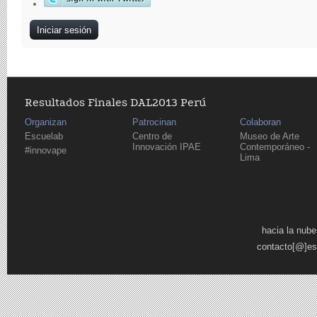
Resultados Finales DAL2013 Perú
Organizan
Patrocinan
Colaboran
Escuelab
Centro de
Museo de Arte
Innovación IPAE
Contemporáneo -
#innovape
Lima
Páginas
hacia la nube
contacto[@]es