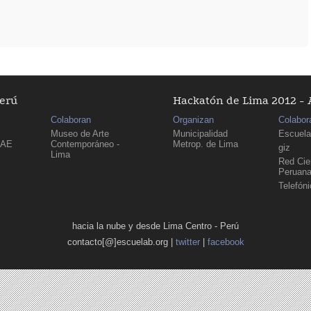
Perú
Hackatón de Lima 2012 - 
Colaboran
Organizan
Colabor
Museo de Arte
Municipalidad
Escuela
PAE
Contemporáneo -
Metrop. de Lima
giz
Lima
Red Cien
Peruan
Telefón
hacia la nube y desde Lima Centro - Perú
contacto[@]escuelab.org |
twitter
|
facebook