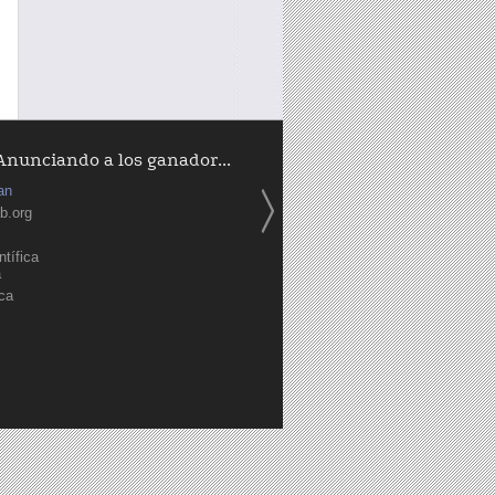
Anunciando a los ganador...
an
b.org
tífica
a
ica