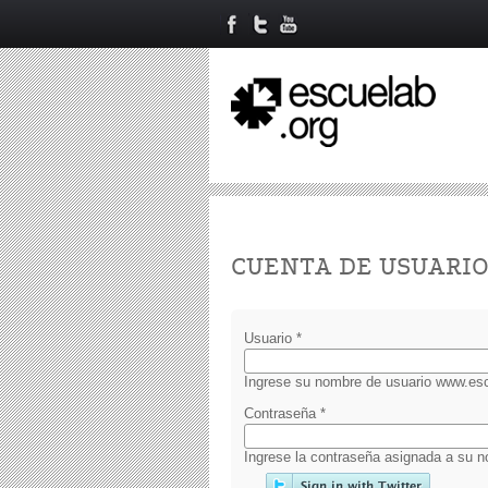
Primary tabs
CUENTA DE USUARI
Usuario
*
Ingrese su nombre de usuario www.esc
Contraseña
*
Ingrese la contraseña asignada a su n