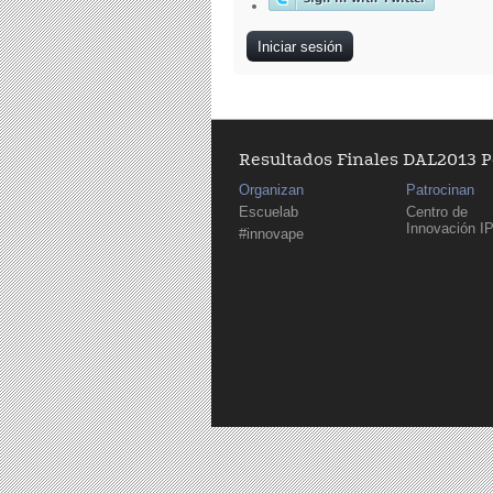
Resultados Finales DAL2013 
Organizan
Patrocinan
Escuelab
Centro de
Innovación I
#innovape
Páginas