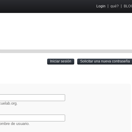
Login
qué?
BLO
(active tab)
Iniciar sesión
Solicitar una nueva contraseña
O
uelab.org.
ombre de usuario.