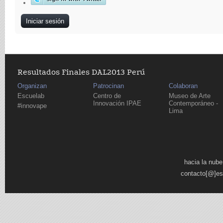
Resultados Finales DAL2013 Perú
Organizan
Patrocinan
Colaboran
Escuelab
Centro de
Museo de Arte
Innovación IPAE
Contemporáneo -
#innovape
Lima
Páginas
hacia la nube
contacto[@]es