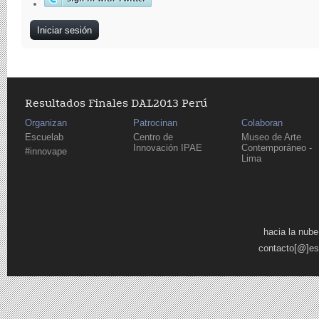
Resultados Finales DAL2013 Perú
Organizan
Patrocinan
Colaboran
Escuelab
Centro de
Museo de Arte
Innovación IPAE
Contemporáneo -
#innovape
Lima
Páginas
hacia la nube
contacto[@]es