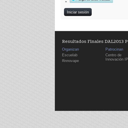
Resultados Finales DAL2013 
Organizan
Patrocinan
Escuelab
Centro de
Innovación I
#innovape
Páginas