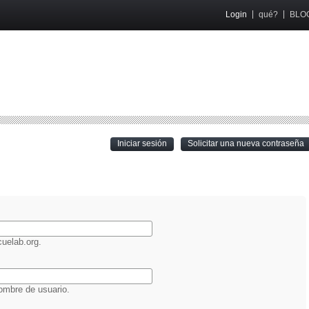
Login
qué?
BLO
(active tab)
Iniciar sesión
Solicitar una nueva contraseña
O
uelab.org.
ombre de usuario.