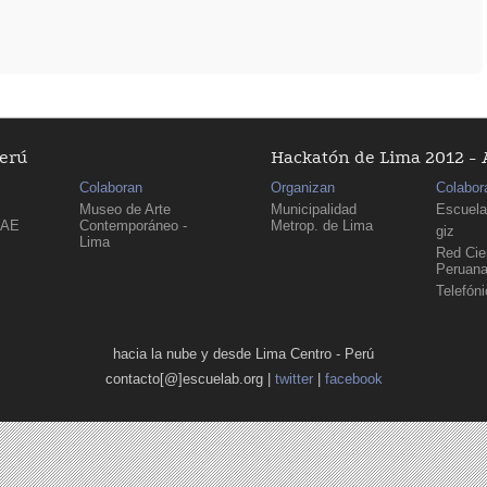
Perú
Hackatón de Lima 2012 - 
Colaboran
Organizan
Colabor
Museo de Arte
Municipalidad
Escuela
PAE
Contemporáneo -
Metrop. de Lima
giz
Lima
Red Cien
Peruan
Telefón
hacia la nube y desde Lima Centro - Perú
contacto[@]escuelab.org |
twitter
|
facebook