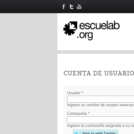
Primary tabs
CUENTA DE USUARI
Usuario
*
Ingrese su nombre de usuario www.esc
Contraseña
*
Ingrese la contraseña asignada a su n