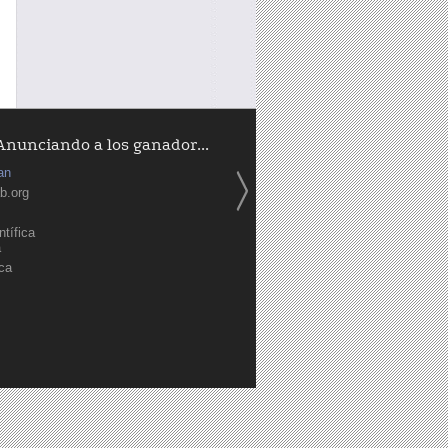
Anunciando a los ganador...
an
b.org
tífica
a
ica