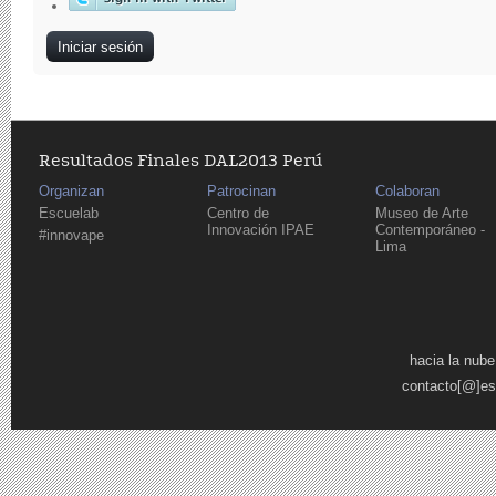
Resultados Finales DAL2013 Perú
Organizan
Patrocinan
Colaboran
Escuelab
Centro de
Museo de Arte
Innovación IPAE
Contemporáneo -
#innovape
Lima
Páginas
hacia la nube
contacto[@]es