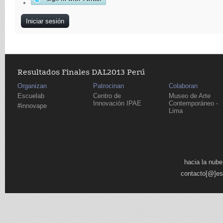
Resultados Finales DAL2013 Perú
Organizan
Patrocinan
Colaboran
Escuelab
Centro de
Museo de Arte
Innovación IPAE
Contemporáneo -
#innovape
Lima
Páginas
hacia la nube
contacto[@]es