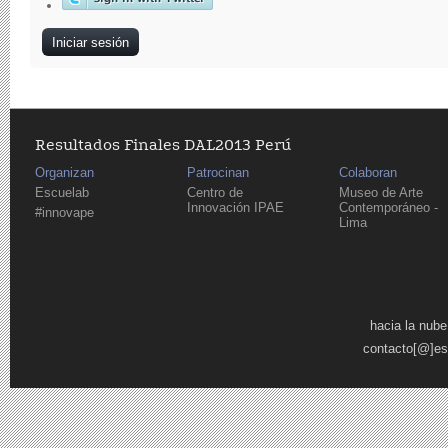
Resultados Finales DAL2013 Perú
Organizan
Patrocinan
Colaboran
Escuelab
Centro de
Museo de Arte
Innovación IPAE
Contemporáneo -
#innovape
Lima
Páginas
hacia la nube
contacto[@]es