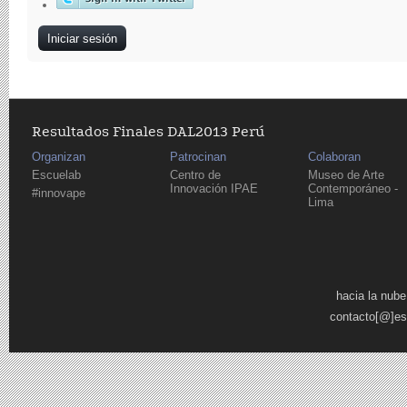
Resultados Finales DAL2013 Perú
Organizan
Patrocinan
Colaboran
Escuelab
Centro de
Museo de Arte
Innovación IPAE
Contemporáneo -
#innovape
Lima
Páginas
hacia la nube
contacto[@]es