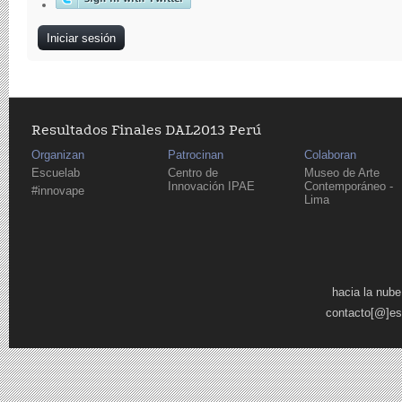
Resultados Finales DAL2013 Perú
Organizan
Patrocinan
Colaboran
Escuelab
Centro de
Museo de Arte
Innovación IPAE
Contemporáneo -
#innovape
Lima
Páginas
hacia la nube
contacto[@]es