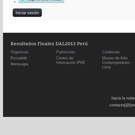
Resultados Finales DAL2013 Perú
Organizan
Patrocinan
Colaboran
Escuelab
Centro de
Museo de Arte
Innovación IPAE
Contemporáneo -
#innovape
Lima
Páginas
hacia la nube
contacto[@]es