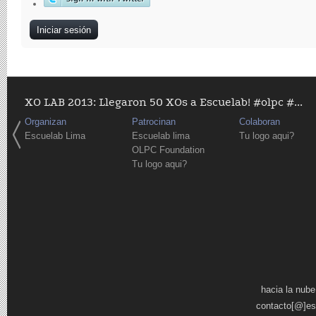
XO LAB 2013: Llegaron 50 XOs a Escuelab! #olpc #...
Organizan
Patrocinan
Colaboran
Escuelab Lima
Escuelab lima
Tu logo aqui?
OLPC Foundation
Tu logo aqui?
Páginas
hacia la nube
contacto[@]es