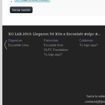
XO LAB 2013: Llegaron 50 XOs a Escuelab! #olpc #...
Organizan
Patrocinan
Colaboran
Escuelab Lima
Escuelab lima
Tu logo aqui?
OLPC Foundation
Tu logo aqui?
Páginas
hacia la nube
contacto[@]es