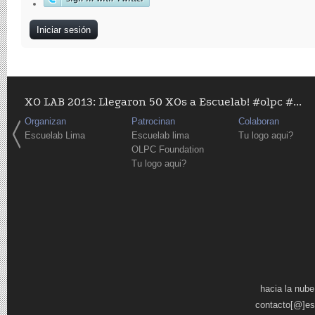
XO LAB 2013: Llegaron 50 XOs a Escuelab! #olpc #...
Organizan
Patrocinan
Colaboran
Escuelab Lima
Escuelab lima
Tu logo aqui?
OLPC Foundation
Tu logo aqui?
Páginas
hacia la nube
contacto[@]es