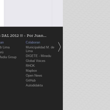
AL 2012 !!! - Por Juan...
nan
Colaboran
b Lima
Municipalidad M. de
Lima
erú
DIGETE - Minedu
Media Group
Global Voices
RHOK
Mapbox
Open News
GitHub
Autodidakta