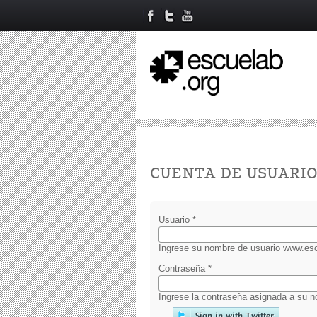
Primary tabs
CUENTA DE USUARI
Usuario
*
Ingrese su nombre de usuario www.esc
Contraseña
*
Ingrese la contraseña asignada a su n