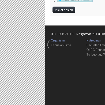
XO LAB 2013: Llegaron 50 XOs 
Organizan
Patrocinan
Escuelab Lima
Escuelab lim
OLPC Founda
Tu logo aqui?
Páginas