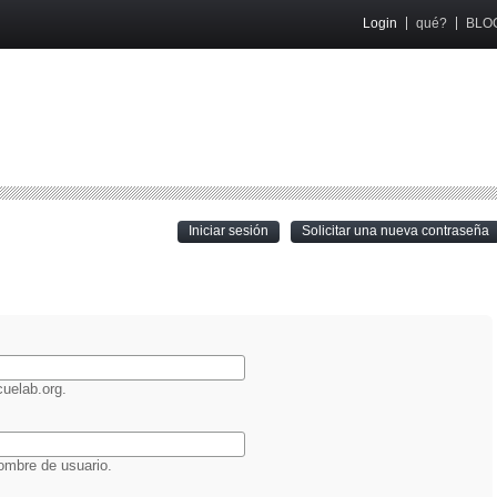
Login
qué?
BLO
(active tab)
Iniciar sesión
Solicitar una nueva contraseña
O
uelab.org.
ombre de usuario.