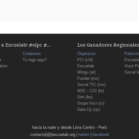
a Escuelab! #olpc #...
Los Ganadores Regionales D
Colaboran
Organizan
Patroci
a
Tu logo aqui?
FCI (chi)
Escuela
tion
Escuelab
Visor P
Wingu (ar)
Social 
Fundar (mx)
Social TIC (mx)
W3C - CGI (br)
Sim (bo)
Grupo Inco (cr)
Data Uy (uy)
hacia la nube y desde Lima Centro - Perú
contacto[@]escuelab.org |
twitter
|
facebook