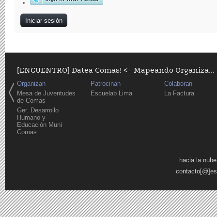
[ENCUENTRO] Datea Comas! <- Mapeando Organiza...
Organizan
Patrocinan
Colaboran
Mesa de Juventudes
Escuelab Lima
La Factura
de Comas
Ger. Desarrollo
Humano y
Educación Muni
Comas
Páginas
hacia la nube
contacto[@]es