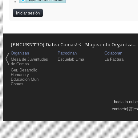
[ENCUENTRO] Datea Comas! <- Mapeando Organiza...
Organizan
Patrocinan
Colaboran
Mesa de Juventudes
Escuelab Lima
La Factura
de Comas
Ger. Desarrollo
Humano y
Educación Muni
Comas
Páginas
hacia la nube
contacto[@]es