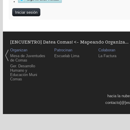
[ENCUENTRO] Datea Comas! <- Mapeando Organiza...
Organizan
Patrocinan
Colaboran
Mesa de Juventudes
Escuelab Lima
La Factura
de Comas
Ger. Desarrollo
Humano y
Educación Muni
Comas
Páginas
hacia la nube
contacto[@]es