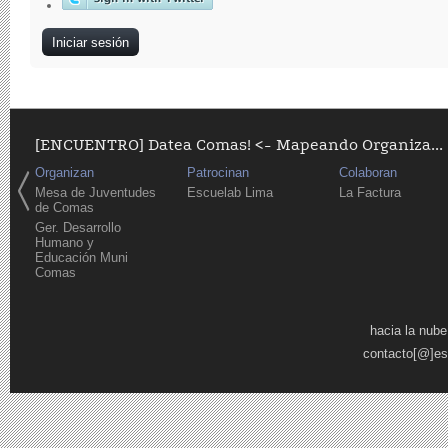
[ENCUENTRO] Datea Comas! <- Mapeando Organiza...
Organizan
Patrocinan
Colaboran
Mesa de Juventudes
Escuelab Lima
La Factura
de Comas
Ger. Desarrollo
Humano y
Educación Muni
Comas
Páginas
hacia la nube
contacto[@]es