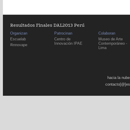
Resultados Finales DAL2013 Perú
Organizan
Patrocinan
Colaboran
Escuelab
Centro de
Museo de Arte
Innovación IPAE
Contemporáneo -
#innovape
Lima
Páginas
hacia la nube
contacto[@]es