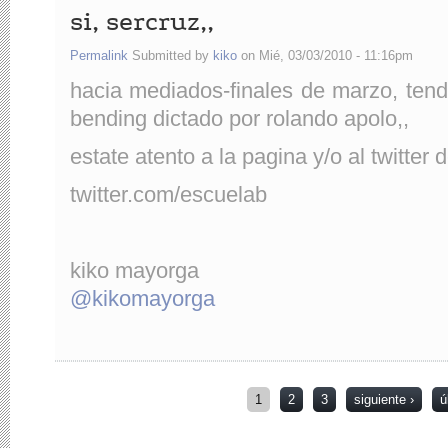
si, sercruz,,
Permalink
Submitted by
kiko
on Mié, 03/03/2010 - 11:16pm
hacia mediados-finales de marzo, tend
bending dictado por rolando apolo,,
estate atento a la pagina y/o al twitter 
twitter.com/escuelab
kiko mayorga
@kikomayorga
Páginas
1
2
3
siguiente ›
ú