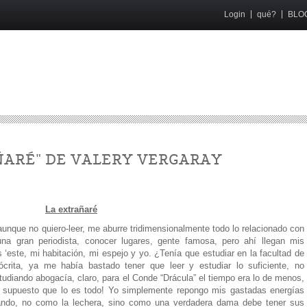
Login
qué?
BLO
ÑARÉ" DE VALERY VERGARAY
La extrañaré
aunque no quiero-leer, me aburre tridimensionalmente todo lo relacionado con
una gran periodista, conocer lugares, gente famosa, pero ahí llegan mis
 ‘este, mi habitación, mi espejo y yo. ¿Tenía que estudiar en la facultad de
crita, ya me había bastado tener que leer y estudiar lo suficiente, no
tudiando abogacía, claro, para el Conde “Drácula” el tiempo era lo de menos,
or supuesto que lo es todo! Yo simplemente repongo mis gastadas energías
nando, no como la lechera, sino como una verdadera dama debe tener sus