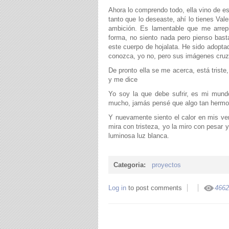
Ahora lo comprendo todo, ella vino de es
tanto que lo deseaste, ahí lo tienes Val
ambición. Es lamentable que me arrep
forma, no siento nada pero pienso bast
este cuerpo de hojalata. He sido adopta
conozca, yo no, pero sus imágenes cr
De pronto ella se me acerca, está tris
y me dice
Yo soy la que debe sufrir, es mi mund
mucho, jamás pensé que algo tan hermos
Y nuevamente siento el calor en mis ven
mira con tristeza, yo la miro con pesar 
luminosa luz blanca.
Categoria:
proyectos
Log in
to post comments
4662