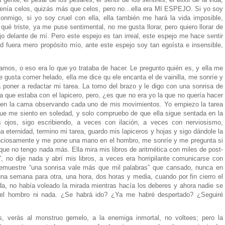
tenía celos, quizás más que celos, pero no…ella era MI ESPEJO. Si yo soy
conmigo, si yo soy cruel con ella, ella también me hará la vida imposible,
 qué triste, ya me puse sentimental, no me gusta llorar, pero quiero llorar de
jo delante de mí. Pero este espejo es tan irreal, este espejo me hace sentir
ud fuera mero propósito mío, ante este espejo soy tan egoísta e insensible,
amos, o eso era lo que yo trataba de hacer. Le pregunto quién es, y ella me
le gusta comer helado, ella me dice qu ele encanta el de vainilla, me sonríe y
 a poner a redactar mi tarea. La tomo del brazo y le digo con una sonrisa de
la que estaba con el lapicero, pero, ¿es que no era yo la que no quería hacer
ta en la cama observando cada uno de mis movimientos. Yo empiezo la tarea
ue me siento en soledad, y solo compruebo de que ella sigue sentada en la
jos, sigo escribiendo, a veces con ilación, a veces con nerviosismo,
 eternidad, termino mi tarea, guardo mis lapiceros y hojas y sigo dándole la
enciosamente y me pone una mano en el hombro, me sonríe y me pregunta si
que no tengo nada más. Ella mira mis libros de aritmética con miles de post-
”, no dije nada y abrí mis libros, a veces era horripilante comunicarse con
emuestre “una sonrisa vale más que mil palabras” que cansado, nunca en
una semana para otra, una hora, dos horas y media, cuando por fin cierro el
da, no había voleado la mirada mientras hacía los deberes y ahora nadie se
l hombro ni nada. ¿Se habrá ido? ¿Ya me habré despertado? ¿Seguiré
s, verás al monstruo gemelo, a la enemiga inmortal, no voltees; pero la