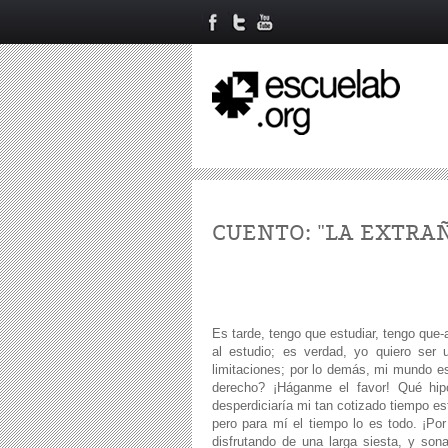
CUENTO: "LA EXTRA
Es tarde, tengo que estudiar, tengo que-
al estudio; es verdad, yo quiero ser 
limitaciones; por lo demás, mi mundo es
derecho? ¡Háganme el favor! Qué hipó
desperdiciaría mi tan cotizado tiempo es
pero para mí el tiempo lo es todo. ¡P
disfrutando de una larga siesta, y so