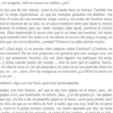
o, sin exagerar, todo en exceso es dañino, ¿no?
sta (es una de mis metas), como lo fui hasta hace un tiempo. También me
e no tenga expectativas, es que las energías gastadas me debilitan, me
ime el zumo de una mandarina; tengo sueno y me acabo de levantar, estoy
zar el resumen de su vida, es un poco monótono tener que hacer lo mismo
urante la mañana (que por cierto siempre sabe igual), ponerme el mismo
os. ¡Qué deprimente! A veces creo que si no fuere por nosotros, los seres
ué contradicción! Sin duda a mi me afecta el exceso del ying y el yang, no
tiene que ver con la filosofía, ¿verdad? Entonces no debo pensar mucho.
es? ¿Qué pasa si no escribo siete páginas sobre Confucio? ¿Confucio se
o ese resumen? De las tres preguntas me gustaría que una, aunque sea, me
d y por aclaración futurista. ¡Ay no! ¡Que alguien me pellizque! No estoy
e, y ahora cuando quiero ser cuerda…, esto es peor que el suplicio, bueno,
 vida he visto un ser tan parecido a mi, pero no es tan parecida, tiene las
ctas, es…un…robot. ¡Por las mariposas en extinción! ¿La NASA ha hecho un
Si es así…
póndeme!- digo con voz firme, peor casi tartamudeando.
ratados con más dureza…así que le doy tres golpes en el brazo, pero, ¡oh
s golpes a mí, que traumante, es injusto, pero…y si me golpeo yo…los golpes
e que soy, me iba a dar un pequeño golpe en el brazo, como para probar, peor
me dice de que yo no debía de herir a nadie, que era muy inútil de mi parte
e, como si la pobre tuviese corazón, me siento apenada por ella, no tiene
gente, el pesar de los pesares, el sentir de los sentires, el elixir de la vida,