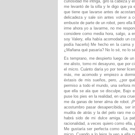
curiosidad me intriga, giro la cabeza y
me levantó de la silla y le digo que ya
que tiene que lavarse antes de acostar
delicadeza y sale sin antes volver a 
embuste de parte de un robot, pero ella 
irme ahora yo a lavarme, no me respon
considere como media hora, salgo, a enf
soy Valery, ella había acomodado un co
podía hacerlo) Me hecho en la cama y e
¿Mañana qué pasaría? No lo sé, no lo sé
Es temprano, me despierto luego de un 
me alisto, tomo mi desayuno, que por c
el micro. Cuánto daría yo por tener lice
más, me acomodo y empiezo a dormir,
éxtasis de mis sueños, pero, ¿por qu
permiso a todo el mundo, una señora me
que ella se ala que se disculpe, Bajo 
puse los pies en la realidad, en una crue
me da ganas de tener alma de robot. ¡Pe
acostumbro pasar desapercibida, ser i
mudita de atrás y la del pelo raro me c
habrá sido de mi dulce amiga. La pate
racionalidad, a veces quiero como ella, 
Me gustaría ser perfecta como ella, me
micro. Cuando a lo lejos la veo a ella 