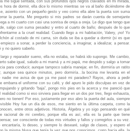
 ella me sigue sentada, con sus profundos ojos negros clavados en mi mirada,
 es hora de dormir, ella dice lo mismo mientras se va al baño diciéndome de
se, asiento con un pequeño gesto y veo como ella abre la puerta son suma
cerrar la puerta. Me pregunto si mis padres se darán cuenta de semejante
llega a mi cuarto con casi una sonrisa de oreja a oreja. Le digo que tengo que
de, salgo con suma pesadez y entro al cuarto de baño; después de lo que
rentarme a la cruel realidad. Cuando llego a mi habitación, Valery, ¡no! Yo
lchón al costado de mi cama, sin duda se iba a quedar a dormir (si es que
mpiezo a sonar, a perder la conciencia, a imaginar, a idealizar, a pensar.
 y no quiero saberlo.
largo y reparador sueno, ella no estaba, se habrá ido supongo. Me cambio,
ierto sabe igual, saludo a mi mamá y a mi papá, me despido y salgo a tomar
ncia para conducir, aunque tampoco sabría manejar, en fin, dormiría un ratito
 aunque sea quince minutos, pero dormiría…la bocina me levanta en el
é nadie me avisa de que ya me pasé mi paradero? Rayos, ahora a pedir
 embarra el uniforme con su café, y del apuro le pido disculpas en vez de
empujando y gritando “baja”, pongo mis pies en la acerca y me pareció que
l realidad como si eso sirviera para llegar en un dos por tres, llego exhausta,
ro no tienen! Por eso, justamente por eso abro la puerta del aula, siempre
nvisible Hoy fue un día de esos, me siento en la última carpeta, como la
onocen, entre otros adjetivos. Historia, Álgebra y yo sigo pensando en qué
 racional de mi cerebro, porque ella es así, ella es la parte que tiene
pensar, ser consciente de todas mis virtudes y fallos y corregirlos a su vez.
 encantaría, lo deseo, y siempre lo desearé, salgo de clases, y espero el
con la misma blusa que tenía la vez que nos conocimos, corro hacia ella, la