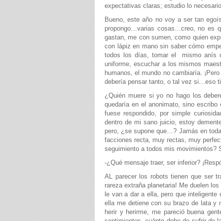
expectativas claras; estudio lo necesari
Bueno, este año no voy a ser tan egoí
propongo…varias cosas…creo, no es qu
gastan, me con sumen, como quien expr
con lápiz en mano sin saber cómo empe
todos los días, tomar el
mismo anís d
uniforme, escuchar a los mismos maestr
humanos, el mundo no cambiaría. ¡Pero q
debería pensar tanto, o tal vez si…eso 
¿Quién muere si yo no hago los deber
quedaría en el anonimato, sino escrib
fuese respondido, por simple curiosida
dentro de mi sano juicio, estoy dement
pero, ¿se supone que…? Jamás en toda mi
facciones recta, muy rectas, muy perfe
seguimiento a todos mis movimientos? 
-¿Qué mensaje traer, ser inferior? ¡Res
AL parecer los robots tienen que ser t
rareza extraña planetaria! Me duelen lo
le van a dar a ella, pero que inteligent
ella me detiene con su brazo de lata y 
herir y herirme, me pareció buena gent
sentimientos, cuánto debe de sufrir de la 