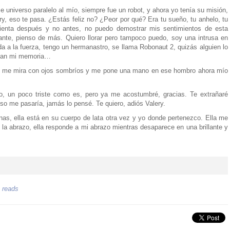
e universo paralelo al mío, siempre fue un robot, y ahora yo tenía su misión,
ery, eso te pasa. ¿Estás feliz no? ¿Peor por qué? Era tu sueño, tu anhelo, tu
ienta después y no antes, no puedo demostrar mis sentimientos de esta
ante, pienso de más. Quiero llorar pero tampoco puedo, soy una intrusa en
da a la fuerza, tengo un hermanastro, se llama Robonaut 2, quizás alguien lo
uzan mi memoria…
te, me mira con ojos sombríos y me pone una mano en ese hombro ahora mío
o, un poco triste como es, pero ya me acostumbré, gracias. Te extrañaré
o me pasaría, jamás lo pensé. Te quiero, adiós Valery.
as, ella está en su cuerpo de lata otra vez y yo donde pertenezco. Ella me
y la abrazo, ella responde a mi abrazo mientras desaparece en una brillante y
 reads