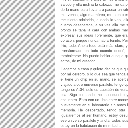
saludo y ella inclina la cabeza, me d
de la mano para llevarla a pasear un rat
mis venas, algo marmóreo, me siento esc
me siento adolorida, cuando la veo, ell
cuerpo desaparece, a su vez ella me so
pronto se tapa la cara con ambas ma
expresar sus ideas libremente, que er
corazón, porque nunca había tenido. Pero
frío, todo. Ahora todo está más claro, 
transformado en todo cuando deseó, 
tambalearse. No puedo hablar aunque qui
actos, de mi creador…
Llegamos a casa y quiero decirle que q
por mi cerebro, o lo que sea que tenga 
él tiene un chip en su mano, se acerc
viajado a otro universo paralelo, tengo q
tengo su ADN, solo es cuestión de verla
ella. Sigo buscando, no la encuentro 
encuentro. Está con un libro entre mano
nuevamente en el laboratorio sin antes
memoria. He despertado, tengo otra a
igualaremos al ser humano, estoy desub
ese universo paralelo y anotar todos su
estoy en la habitación de mi mitad…