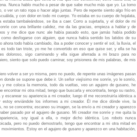
a pena. Nunca hablo mucho a pesar de que sabe mucho más que yo. La tomo
o, o ver un rato ropa o hacer algo juntas. Pero de repente siento algo frío en
uálida, y con dolor en todo mi cuerpo. Yo estaba en su cuerpo de hojalata,
a estaba tambaleándose, se iba a caer. Corro a sujetarla, y el dolor de mi
nríe con una brillante calidez, me da las gracias, empieza a hablar y de
nos y me dice que nunc ale había pasado esto, que jamás había podido
a como desfogarse con alguien, que nunca había sentido los latidos de su
 ahora todo había cambiado, iba a poder conocer y sentir el sol, la lluvia, el
y es todo tan triste, yo me he convertido en eso que quise ser, y ella se ha
es doloroso, sigo caminando y ella sigue aferrada a mi brazo para no
ero, siento que solo puedo caminar, soy prisionera de mis palabras, de mis
uiero volver a ser yo misma, pero no puedo, de repente unas imágenes pasan
en donde se supone que debe ir. Un señor viejísimo me sonríe, yo le sonrío,
a y me coloca la memoria, todo da vueltas, veo un agujero de gusano, he
ue encontrar mi otra mitad, tengo que buscarla y encontrarla, tengo su rastro,
 y escanear su apariencia a mi creador, luego él me reconstruiría idéntica a
y estoy enviándole los informes a mi creador. Él me dice dónde vive, la
s, no se concentra; escaneo su imagen, se la envío a mi creador y aparezco
 haber pasado por el agujero de gusano. Mi creador me sonríe y me quita la
pariencia, soy igual a ella, o mejor dicho idéntica. Los robots nunca
icada, pero no puedo demostrarlo, tengo que encontrar a mi otra mitad en
s movimientos. Estoy en el agujero de gusano y aparezco en una habitación,