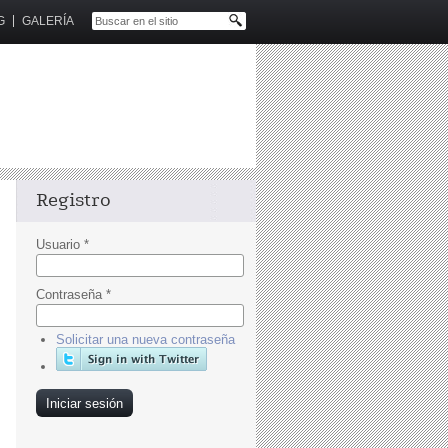
G
GALERÍA
Registro
Usuario
*
Contraseña
*
Solicitar una nueva contraseña