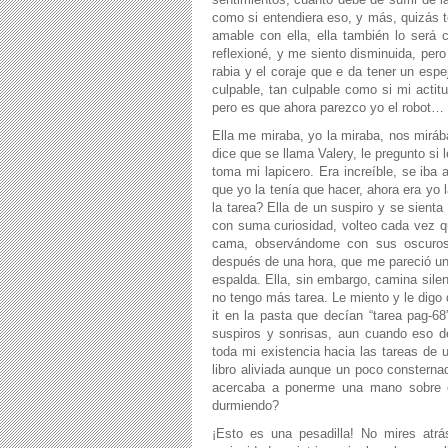
como si entendiera eso, y más, quizás 
amable con ella, ella también lo será 
reflexioné, y me siento disminuida, pero
rabia y el coraje que e da tener un espe
culpable, tan culpable como si mi actit
pero es que ahora parezco yo el robot…
Ella me miraba, yo la miraba, nos miráb
dice que se llama Valery, le pregunto si 
toma mi lapicero. Era increíble, se iba
que yo la tenía que hacer, ahora era yo 
la tarea? Ella de un suspiro y se sien
con suma curiosidad, volteo cada vez q
cama, observándome con sus oscuros o
después de una hora, que me pareció una
espalda. Ella, sin embargo, camina sil
no tengo más tarea. Le miento y le digo 
it en la pasta que decían “tarea pag-68
suspiros y sonrisas, aun cuando eso d
toda mi existencia hacia las tareas de 
libro aliviada aunque un poco consterna
acercaba a ponerme una mano sobre e
durmiendo?
¡Esto es una pesadilla! No mires atrá