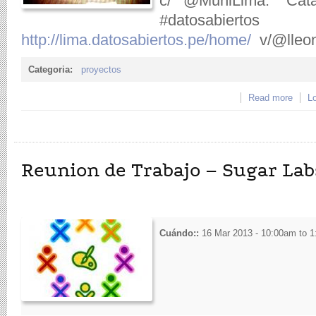
c/ @MuniLima: "Catá
#datosabierto
http://lima.datosabiertos.pe/home/
v/@lleon
Categoria:
proyectos
Read more
about
Lo
Reunion de Trabajo – Sugar Lab
Cuándo::
16 Mar 2013 -
10:00am
to
1