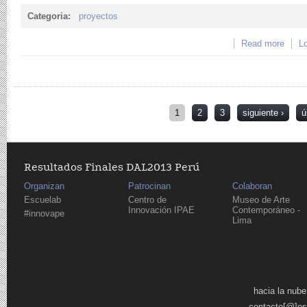
Categoria:
proyectos
Read more
about
Lo
RADI
Páginas
1
2
3
siguiente ›
ú
Resultados Finales DAL2013 Perú
Organizan
Patrocinan
Colaboran
Escuelab
Centro de
Museo de Arte
Innovación IPAE
Contemporáneo -
#innovape
Lima
Páginas
hacia la nube
contacto[@]es