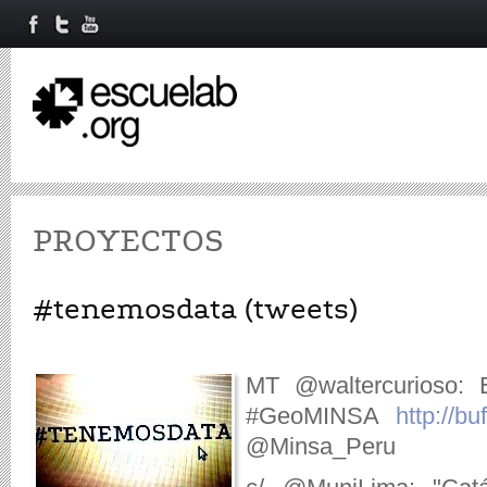
PROYECTOS
#tenemosdata (tweets)
MT @waltercurioso: E
#GeoMINSA
http://bu
@Minsa_Peru