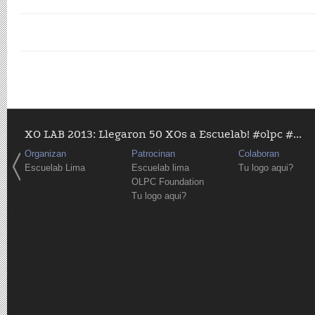
XO LAB 2013: Llegaron 50 XOs a Escuelab! #olpc #...
Organizan
Patrocinan
Colaboran
Escuelab Lima
Escuelab lima
Tu logo aqui?
OLPC Foundation
Tu logo aqui?
Páginas