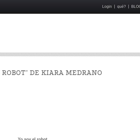
Login
qué?
BLO
L ROBOT" DE KIARA MEDRANO
Yo soy el robot