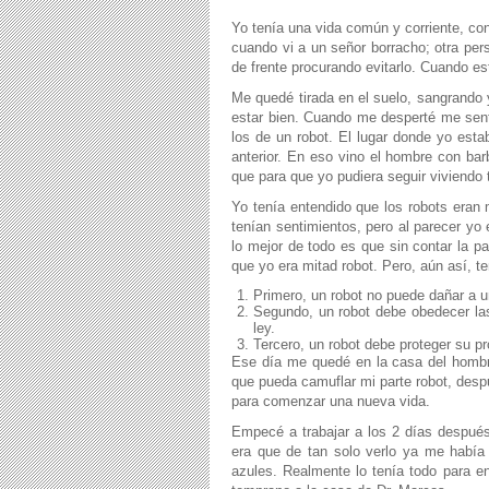
Yo tenía una vida común y corriente, co
cuando vi a un señor borracho; otra per
de frente procurando evitarlo. Cuando e
Me quedé tirada en el suelo, sangrando 
estar bien. Cuando me desperté me sent
los de un robot. El lugar donde yo est
anterior. En eso vino el hombre con b
que para que yo pudiera seguir viviendo
Yo tenía entendido que los robots eran
tenían sentimientos, pero al parecer yo 
lo mejor de todo es que sin contar la p
que yo era mitad robot. Pero, aún así, te
Primero, un robot no puede dañar a 
Segundo, un robot debe obedecer las
ley.
Tercero, un robot debe proteger su pr
Ese día me quedé en la casa del hombr
que pueda camuflar mi parte robot, desp
para comenzar una nueva vida.
Empecé a trabajar a los 2 días después
era que de tan solo verlo ya me había
azules. Realmente lo tenía todo para e