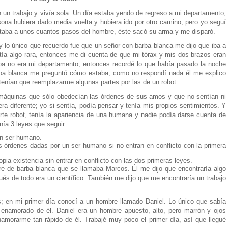
n un trabajo y vivía sola. Un día estaba yendo de regreso a mi departamento,
sona hubiera dado media vuelta y hubiera ido por otro camino, pero yo seguí
staba a unos cuantos pasos del hombre, éste sacó su arma y me disparó.
y lo único que recuerdo fue que un señor con barba blanca me dijo que iba a
ía algo rara, entonces me di cuenta de que mi tórax y mis dos brazos eran
aba no era mi departamento, entonces recordé lo que había pasado la noche
arba blanca me preguntó cómo estaba, como no respondí nada él me explico
 tenían que reemplazarme algunas partes por las de un robot.
 máquinas que sólo obedecían las órdenes de sus amos y que no sentían ni
era diferente; yo si sentía, podía pensar y tenía mis propios sentimientos. Y
arte robot, tenía la apariencia de una humana y nadie podía darse cuenta de
nía 3 leyes que seguir:
un ser humano.
 órdenes dadas por un ser humano si no entran en conflicto con la primera
opia existencia sin entrar en conflicto con las dos primeras leyes.
e de barba blanca que se llamaba Marcos. Él me dijo que encontraría algo
ués de todo era un científico. También me dijo que me encontraría un trabajo
; en mi primer día conocí a un hombre llamado Daniel. Lo único que sabía
 enamorado de él. Daniel era un hombre apuesto, alto, pero marrón y ojos
namorarme tan rápido de él. Trabajé muy poco el primer día, así que llegué