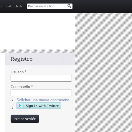
G
GALERÍA
Registro
Usuario
*
Contraseña
*
Solicitar una nueva contraseña