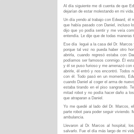
Al día siguiente me di cuenta de que E
dejarían de estar molestando en mi vida
Un día yendo al trabajo con Edward, él me
que había pasado con Daniel, incluso lo
dijo que yo podía sentir y me veía com
entendía. Le dije que de todas maneras 
Ese día
legué a la casa del Dr. Marcos
porque tal vez no pueda haber otro ho
abrirla, cuando regresó estaba con Da
podíamos ser famosos conmigo. Él esta
y él se puso furioso y me amenazó con q
abrirle, él entró y nos encontró. Todo
con él. Todo pasó en un momento, Edwa
cuando Daniel al coger el arma de nuevo
estaba tirando en el piso sangrando. Te
mitad robot y no podía hacer daño a los
que atraparan a Daniel.
Yo me quedé al lado del Dr. Marcos, e
parte robot para poder seguir viviendo.
ambulancia.
Llevaron al Dr. Marcos al hospital, lo
salvarlo. Fue el día más largo de mi vi