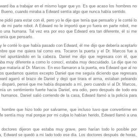
dward iba a trabajar en el mismo lugar que yo. Es que acaso los hombres no
. Bueno, cuando miraba a Edward sentía algo que nunca había sentido.
 pidió para estar con él, pero yo le dije que tenía que pensarlo y le conté lo
 de mi parte robot. A Edward no le importó que yo fuera en parte robot, me
o una humana. Tal vez era por eso que Edward era tan diferente, él si me
tenía que pensarlo.
 y le conté lo que había pasado con Edward, él me dijo que debería aceptarlo
mbre que me quiera tal como era. Tocaron la puerta y el Dr. Marcos fue a
niel apuntándolo en la cabeza. Daniel me dijo que regresara con él, que
ba muy diferente a como lo conocí, estaba muy descuidado. Le dije que no
ue mataría al Dr. Marcos. En eso llamaron a la puerta, era Edward que al no
s nos quedamos quietos excepto Daniel que me seguía diciendo que regresara
rd agarró el brazo de Daniel y dejó que tirara el arma, estaban peleando
 disparó, pensé que me había disparado a mí, pero cuando vi al Dr. Marcos,
nía un sentimiento fuerte hacia Daniel, era odio, pero después de todo era
 humanos. Daniel salió corriendo de la casa, Edward llamó a la policía para
l hombre que hizo todo por salvarme, que incluso tuvo que convertirme en
 Me sentía muy mal porque por mi culpa lo habían herido, Edward llamó a una
s doctores dijeron que estaba muy grave, pero harían todo lo posible por
da, Edward se quedó a mi lado todo ese día. Los doctores después de horas,