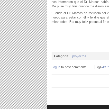
nos informaron que el Dr. Marcos había
Me puse muy feliz cuando me dieron esa
Cuando el Dr. Marcos se recuperó por co
nuevo para estar con él y le dije que s
mitad robot. Era muy feliz porque al fin
Categoria:
proyectos
Log in
to post comments
4907