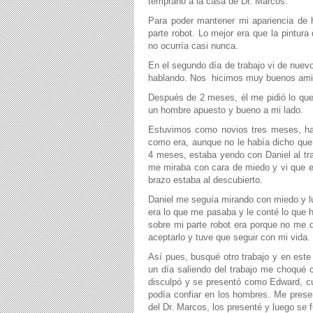
temprano a la casa de Dr. Marcos.
Para poder mantener mi apariencia de 
parte robot. Lo mejor era que la pintu
no ocurría casi nunca.
En el segundo día de trabajo vi de nue
hablando. Nos
hicimos muy buenos ami
Después de 2 meses, él me pidió lo que
un hombre apuesto y bueno a mi lado.
Estuvimos como novios tres meses, ha
como era, aunque no le había dicho que
4 meses, estaba yendo con Daniel al tr
me miraba con cara de miedo y vi que e
brazo estaba al descubierto.
Daniel me seguía mirando con miedo y lu
era lo que me pasaba y le conté lo que 
sobre mi parte robot era porque no me q
aceptarlo y tuve que seguir con mi vida.
Así pues, busqué otro trabajo y en est
un día saliendo del trabajo me choqué c
disculpó y se presentó como Edward, cua
podía confiar en los hombres. Me pres
del Dr. Marcos, los presenté y luego se