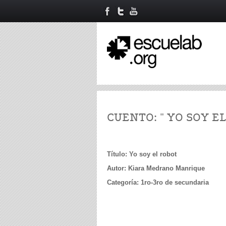
CUENTO: " YO SOY E
Título: Yo soy el robot
Autor: Kiara Medrano Manrique
Categoría: 1ro-3ro de secundaria