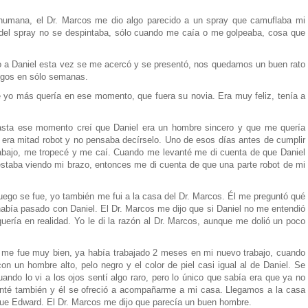
humana, el Dr. Marcos me dio algo parecido a un spray que camuflaba mi
ra del spray no se despintaba, sólo cuando me caía o me golpeaba, cosa que
vo a Daniel esta vez se me acercó y se presentó, nos quedamos un buen rato
gos en sólo semanas.
 yo más quería en ese momento, que fuera su novia. Era muy feliz, tenía a
sta ese momento creí que Daniel era un hombre sincero y que me quería
 era mitad robot y no pensaba decírselo. Uno de esos días antes de cumplir
abajo, me tropecé y me caí. Cuando me levanté me di cuenta de que Daniel
staba viendo mi brazo, entonces me di cuenta de que una parte robot de mi
ego se fue, yo también me fui a la casa del Dr. Marcos. Él me preguntó qué
había pasado con Daniel. El Dr. Marcos me dijo que si Daniel no me entendió
uería en realidad. Yo le di la razón al Dr. Marcos, aunque me dolió un poco
e me fue muy bien, ya había trabajado 2 meses en mi nuevo trabajo, cuando
on un hombre alto, pelo negro y el color de piel casi igual al de Daniel. Se
ndo lo vi a los ojos sentí algo raro, pero lo único que sabía era que ya no
enté también y él se ofreció a acompañarme a mi casa. Llegamos a la casa
 fue Edward. El Dr. Marcos me dijo que parecía un buen hombre.